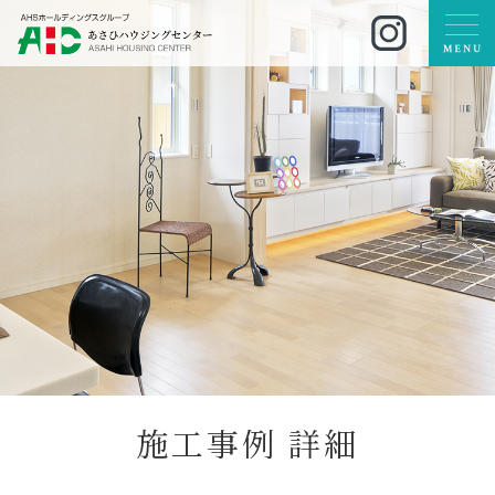
施
工
事
例
詳
細