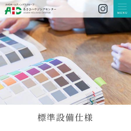
標
準
設
備
仕
様