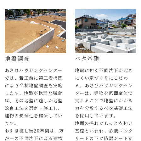
地盤調査
ベタ基礎
あさひハウジングセンター
地震に強く不同沈下が起き
では、着工前に第三者機関
にくい家づくりにこだわ
により全棟地盤調査を実施
る、あさひハウジングセン
します。地盤が軟弱な場合
ターは、建物を底面全体で
は、その地盤に適した地盤
支えることで地盤にかかる
改良工法を選定・施工し、
力を分散するベタ基礎工法
建物の安全性を確保してい
を採用しています。
ます。
地面の揺れにもっとも強い
お引き渡し後20年間は、万
基礎といわれ、鉄筋コンク
が一の不同沈下による建物
リートの下に防湿シートが