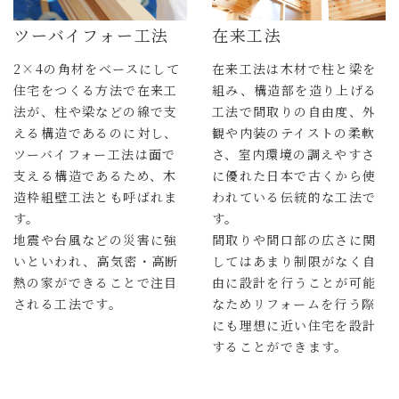
ツーバイフォー工法
在来工法
2×4の角材をベースにして
在来工法は木材で柱と梁を
住宅をつくる方法で在来工
組み、構造部を造り上げる
法が、柱や梁などの線で支
工法で間取りの自由度、外
える構造であるのに対し、
観や内装のテイストの柔軟
ツーバイフォー工法は面で
さ、室内環境の調えやすさ
支える構造であるため、木
に優れた日本で古くから使
造枠組壁工法とも呼ばれま
われている伝統的な工法で
す。
す。
地震や台風などの災害に強
間取りや間口部の広さに関
いといわれ、高気密・高断
してはあまり制限がなく自
熱の家ができることで注目
由に設計を行うことが可能
される工法です。
なためリフォームを行う際
にも理想に近い住宅を設計
することができます。