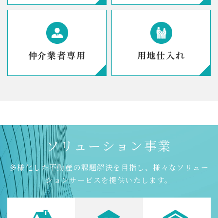
仲介業者専用
用地仕入れ
ソ
リ
ュ
ー
シ
ョ
ン
事
業
多様化した不動産の課題解決を目指し、様々なソリュー
ションサービスを提供いたします。