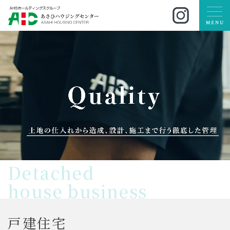
Detached
house business
戸
建
住
宅