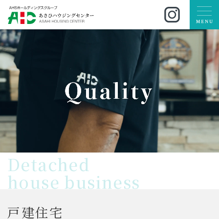
Detached
house business
戸
建
住
宅