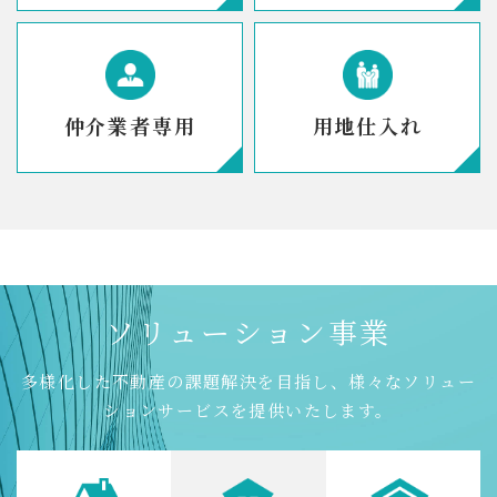
仲介業者専用
用地仕入れ
ソ
リ
ュ
ー
シ
ョ
ン
事
業
多様化した不動産の課題解決を目指し、様々なソリュー
ションサービスを提供いたします。