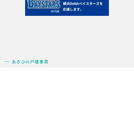
あさひの戸建事業
あさひの家づくり
施工事例
品質検査
保証
アフターサービス
販売物件
標準設備仕様
仲介業者専用
用地仕入れ
ソリューション事業
企業情報
会社概要
採用情報
SDGs
CSR活動
プライバシーポリシー