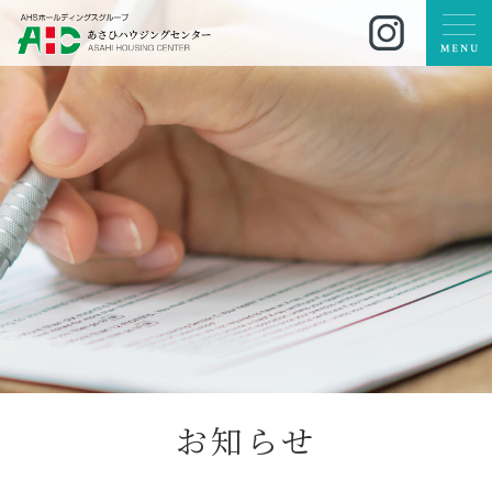
お
知
ら
せ