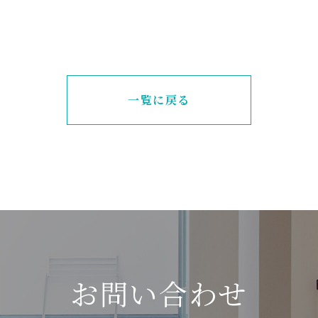
一覧に戻る
お
問
い
合
わ
せ